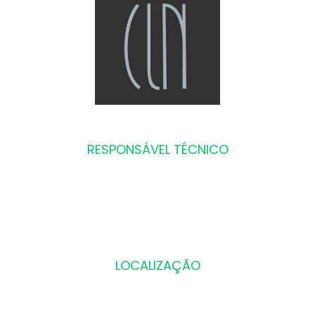
RESPONSÁVEL TÉCNICO
Dr. Carlos Loureiro Neto
CIRURGIÃO DENTISTA
CRO SP: 29722
LOCALIZAÇÃO
R. Samuel Morse, nº120, CJ. 164
Brooklin, São Paulo – SP