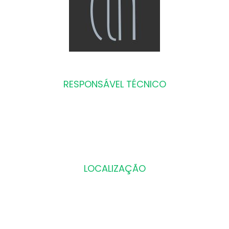
RESPONSÁVEL TÉCNICO
Dr. Carlos Loureiro Neto
CIRURGIÃO DENTISTA
CRO SP: 29722
LOCALIZAÇÃO
R. Samuel Morse, nº120, CJ. 164
Brooklin, São Paulo – SP
Telefone: (11) 5102 – 2425