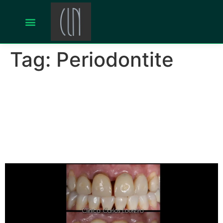
Tag:
Periodontite
Caso clínico: implante com
enxerto gengival e
reabilitação estética após
ortodontia